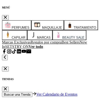
MENÚ
PERFUMES
MAQUILLAJE
TRATAMIENTO
CAPILAR
MARCAS
BEAUTY SALE
Marcas Exclusivas
Regalos por compra
Best Sellers
New
In
SETS
TRY ON
Ver todo
TIENDAS
Ver Calendario de Eventos
Buscar una Tienda