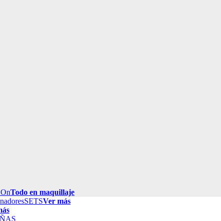
 On
Todo en maquillaje
inadores
SETS
Ver más
más
ÑAS