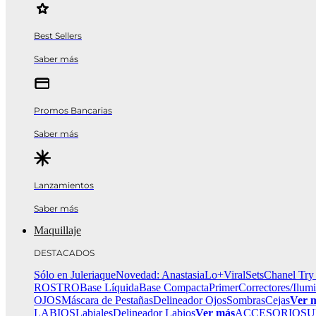
Best Sellers
Saber más
Promos Bancarias
Saber más
Lanzamientos
Saber más
Maquillaje
DESTACADOS
Sólo en Juleriaque
Novedad: Anastasia
Lo+Viral
Sets
Chanel Try
ROSTRO
Base Líquida
Base Compacta
Primer
Correctores/Ilum
OJOS
Máscara de Pestañas
Delineador Ojos
Sombras
Cejas
Ver 
LABIOS
Labiales
Delineador Labios
Ver más
ACCESORIOS
U