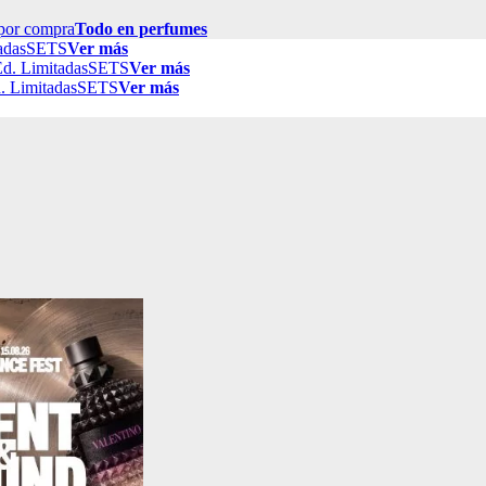
por compra
Todo en perfumes
adas
SETS
Ver más
d. Limitadas
SETS
Ver más
. Limitadas
SETS
Ver más