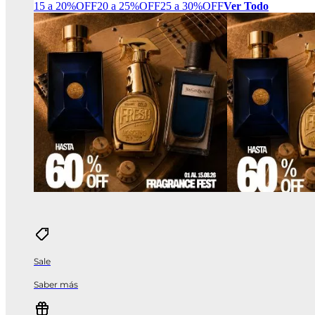
15 a 20%OFF
20 a 25%OFF
25 a 30%OFF
Ver Todo
Sale
Saber más