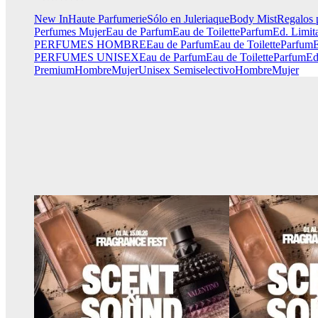
New In
Haute Parfumerie
Sólo en Juleriaque
Body Mist
Regalos 
Perfumes Mujer
Eau de Parfum
Eau de Toilette
Parfum
Ed. Limit
PERFUMES HOMBRE
Eau de Parfum
Eau de Toilette
Parfum
E
PERFUMES UNISEX
Eau de Parfum
Eau de Toilette
Parfum
Ed
Premium
Hombre
Mujer
Unisex
Semiselectivo
Hombre
Mujer