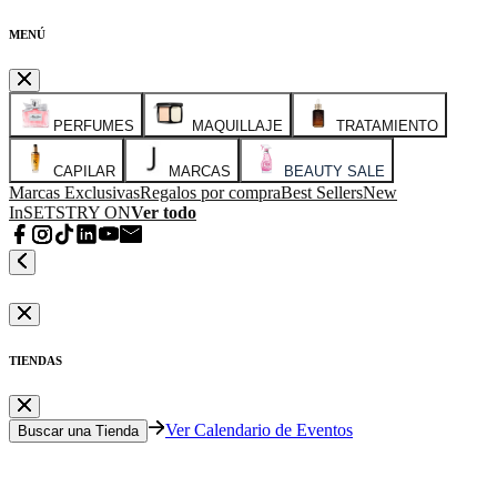
MENÚ
PERFUMES
MAQUILLAJE
TRATAMIENTO
CAPILAR
MARCAS
BEAUTY SALE
Marcas Exclusivas
Regalos por compra
Best Sellers
New
In
SETS
TRY ON
Ver todo
TIENDAS
Ver Calendario de Eventos
Buscar una Tienda