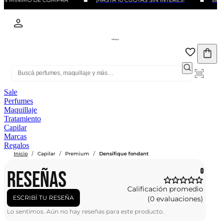
SIN MINIMO DE COMPRA
¡HASTA 10 CUOTAS SIN INTERÉS!
BEN
Sale
Perfumes
Maquillaje
Tratamiento
Capilar
Marcas
Regalos
/
/
/
Inicio
Capilar
Premium
Densifique fondant
RESEÑAS
0
Calificación promedio
ESCRIBÍ TU RESEÑA
(0 evaluaciones)
Lo sentimos. Aún no hay reseñas para este producto.