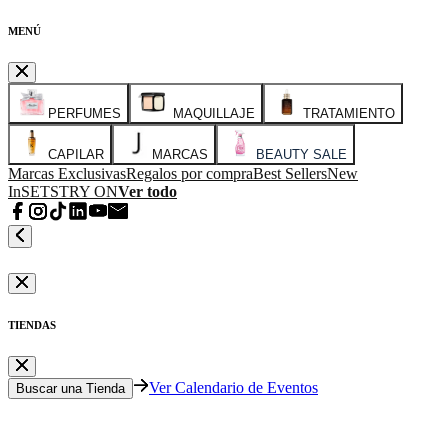
MENÚ
PERFUMES
MAQUILLAJE
TRATAMIENTO
CAPILAR
MARCAS
BEAUTY SALE
Marcas Exclusivas
Regalos por compra
Best Sellers
New
In
SETS
TRY ON
Ver todo
TIENDAS
Ver Calendario de Eventos
Buscar una Tienda