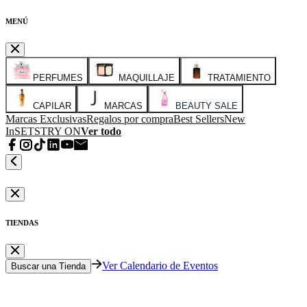
MENÚ
PERFUMES
MAQUILLAJE
TRATAMIENTO
CAPILAR
MARCAS
BEAUTY SALE
Marcas Exclusivas
Regalos por compra
Best Sellers
New
In
SETS
TRY ON
Ver todo
TIENDAS
Ver Calendario de Eventos
Buscar una Tienda