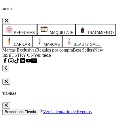
MENÚ
PERFUMES
MAQUILLAJE
TRATAMIENTO
CAPILAR
MARCAS
BEAUTY SALE
Marcas Exclusivas
Regalos por compra
Best Sellers
New
In
SETS
TRY ON
Ver todo
TIENDAS
Ver Calendario de Eventos
Buscar una Tienda