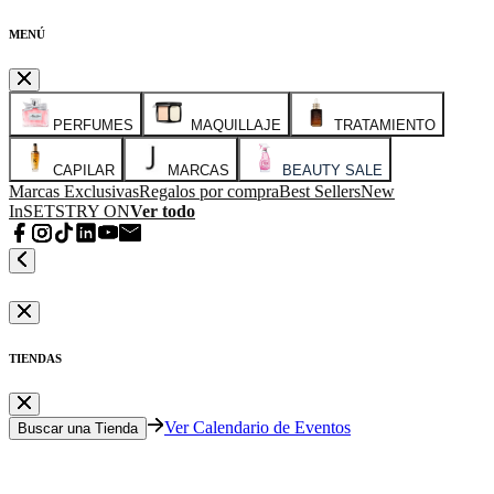
MENÚ
PERFUMES
MAQUILLAJE
TRATAMIENTO
CAPILAR
MARCAS
BEAUTY SALE
Marcas Exclusivas
Regalos por compra
Best Sellers
New
In
SETS
TRY ON
Ver todo
TIENDAS
Ver Calendario de Eventos
Buscar una Tienda