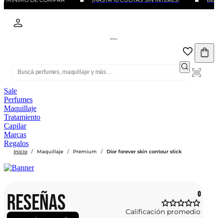
IN MINIMO DE COMPRA
¡HASTA 10 CUOTAS SIN INTERÉS!
BENE
Sale
Perfumes
Maquillaje
Tratamiento
Capilar
Marcas
Regalos
/
/
/
Inicio
Maquillaje
Premium
Dior forever skin contour stick
RESEÑAS
0
Calificación promedio