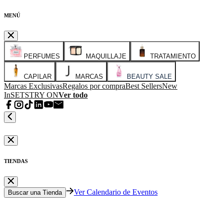
MENÚ
PERFUMES
MAQUILLAJE
TRATAMIENTO
CAPILAR
MARCAS
BEAUTY SALE
Marcas Exclusivas
Regalos por compra
Best Sellers
New
In
SETS
TRY ON
Ver todo
TIENDAS
Ver Calendario de Eventos
Buscar una Tienda