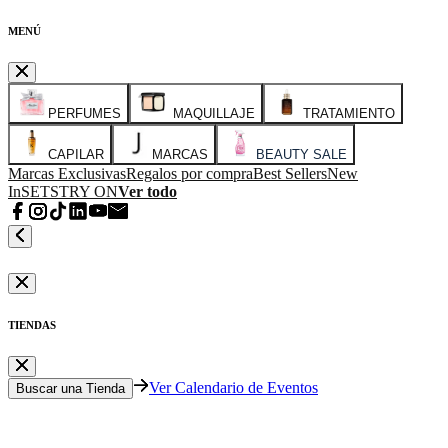
MENÚ
PERFUMES
MAQUILLAJE
TRATAMIENTO
CAPILAR
MARCAS
BEAUTY SALE
Marcas Exclusivas
Regalos por compra
Best Sellers
New
In
SETS
TRY ON
Ver todo
TIENDAS
Ver Calendario de Eventos
Buscar una Tienda