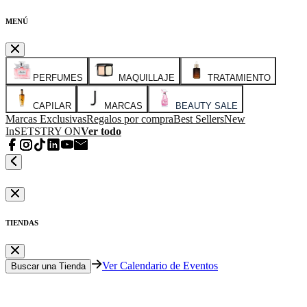
MENÚ
PERFUMES
MAQUILLAJE
TRATAMIENTO
CAPILAR
MARCAS
BEAUTY SALE
Marcas Exclusivas
Regalos por compra
Best Sellers
New
In
SETS
TRY ON
Ver todo
TIENDAS
Ver Calendario de Eventos
Buscar una Tienda