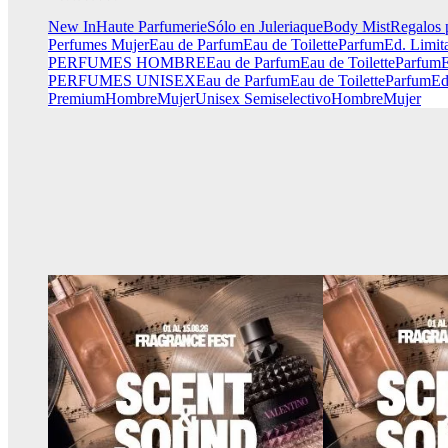
New In
Haute Parfumerie
Sólo en Juleriaque
Body Mist
Regalos 
Perfumes Mujer
Eau de Parfum
Eau de Toilette
Parfum
Ed. Limit
PERFUMES HOMBRE
Eau de Parfum
Eau de Toilette
Parfum
E
PERFUMES UNISEX
Eau de Parfum
Eau de Toilette
Parfum
Ed
Premium
Hombre
Mujer
Unisex
Semiselectivo
Hombre
Mujer