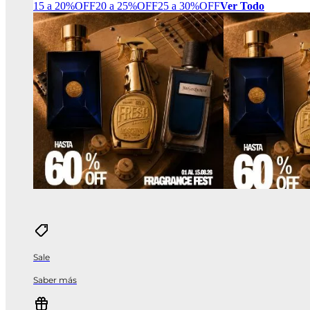
15 a 20%OFF
20 a 25%OFF
25 a 30%OFF
Ver Todo
Sale
Saber más