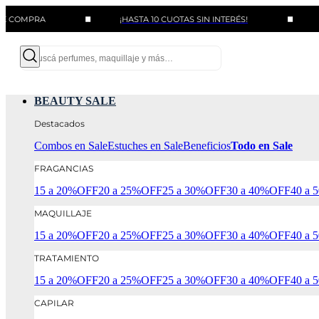
RA
¡HASTA 10 CUOTAS SIN INTERÉS!
BENEFIC
BEAUTY SALE
Destacados
Combos en Sale
Estuches en Sale
Beneficios
Todo en Sale
FRAGANCIAS
15 a 20%OFF
20 a 25%OFF
25 a 30%OFF
30 a 40%OFF
40 a
MAQUILLAJE
15 a 20%OFF
20 a 25%OFF
25 a 30%OFF
30 a 40%OFF
40 a
TRATAMIENTO
15 a 20%OFF
20 a 25%OFF
25 a 30%OFF
30 a 40%OFF
40 a
CAPILAR