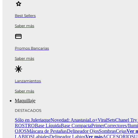
Best Sellers
Saber más
Promos Bancarias
Saber más
Lanzamientos
Saber más
Maquillaje
DESTACADOS
Sólo en Juleriaque
Novedad: Anastasia
Lo+Viral
Sets
Chanel Try
ROSTRO
Base Líquida
Base Compacta
Primer
Correctores/Ilum
OJOS
Máscara de Pestañas
Delineador Ojos
Sombras
Cejas
Ver 
LABIOS
Labiales
Delineador Labios
Ver más
ACCESORIOS
U