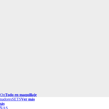
 On
Todo en maquillaje
inadores
SETS
Ver más
más
ÑAS