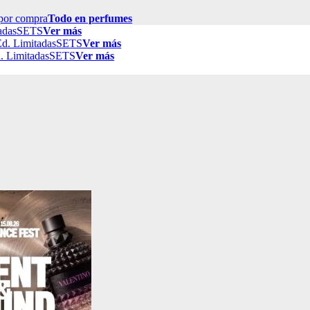
por compra
Todo en perfumes
adas
SETS
Ver más
d. Limitadas
SETS
Ver más
. Limitadas
SETS
Ver más