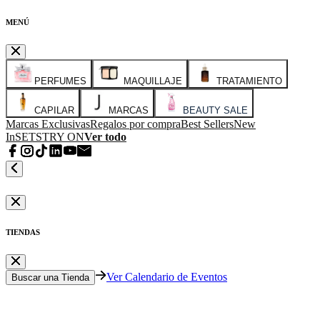
MENÚ
PERFUMES
MAQUILLAJE
TRATAMIENTO
CAPILAR
MARCAS
BEAUTY SALE
Marcas Exclusivas
Regalos por compra
Best Sellers
New
In
SETS
TRY ON
Ver todo
TIENDAS
Ver Calendario de Eventos
Buscar una Tienda