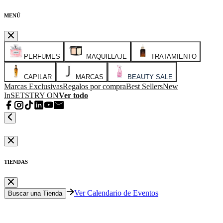
MENÚ
PERFUMES
MAQUILLAJE
TRATAMIENTO
CAPILAR
MARCAS
BEAUTY SALE
Marcas Exclusivas
Regalos por compra
Best Sellers
New
In
SETS
TRY ON
Ver todo
TIENDAS
Ver Calendario de Eventos
Buscar una Tienda