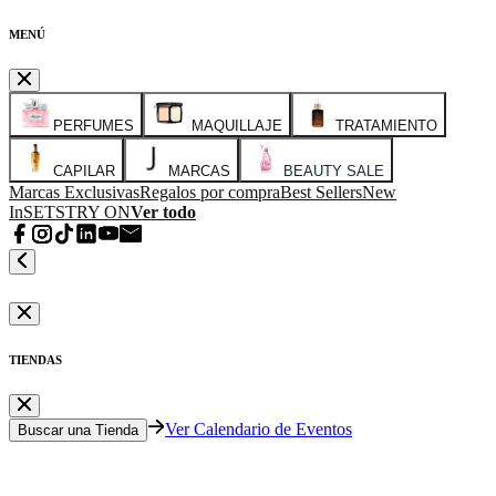
MENÚ
PERFUMES
MAQUILLAJE
TRATAMIENTO
CAPILAR
MARCAS
BEAUTY SALE
Marcas Exclusivas
Regalos por compra
Best Sellers
New
In
SETS
TRY ON
Ver todo
TIENDAS
Ver Calendario de Eventos
Buscar una Tienda