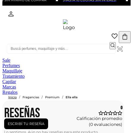
S SIN MINIMO DE COMPRA
¡HASTA 10 CUOTAS SIN INTERÉS!
Sale
Perfumes
Maquillaje
Tratamiento
Capilar
Marcas
Regalos
/
/
/
Inicio
Fragancias
Premium
Ella ella
RESEÑAS
0
Calificación promedio
ESCRIBÍ TU RESEÑA
(0 evaluaciones)
Lo sentimos. Aún no hay reseñas para este producto.