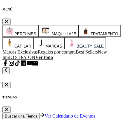
MENÚ
PERFUMES
MAQUILLAJE
TRATAMIENTO
CAPILAR
MARCAS
BEAUTY SALE
Marcas Exclusivas
Regalos por compra
Best Sellers
New
In
SETS
TRY ON
Ver todo
TIENDAS
Ver Calendario de Eventos
Buscar una Tienda