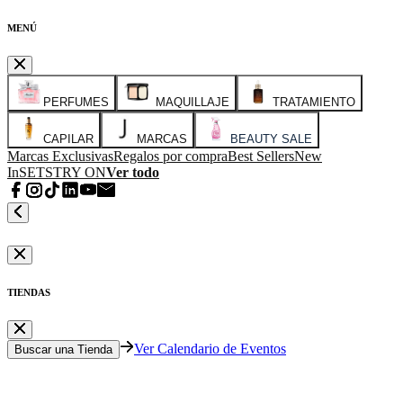
MENÚ
PERFUMES
MAQUILLAJE
TRATAMIENTO
CAPILAR
MARCAS
BEAUTY SALE
Marcas Exclusivas
Regalos por compra
Best Sellers
New
In
SETS
TRY ON
Ver todo
TIENDAS
Ver Calendario de Eventos
Buscar una Tienda