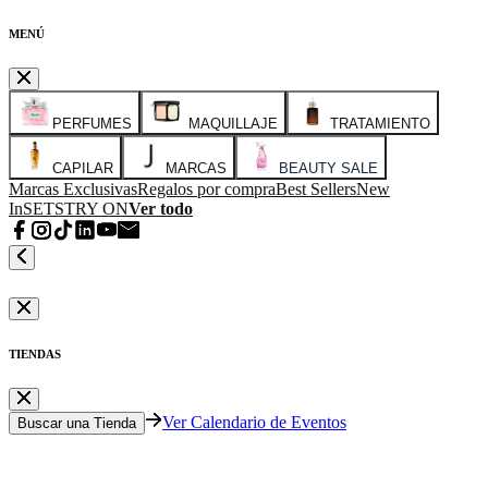
MENÚ
PERFUMES
MAQUILLAJE
TRATAMIENTO
CAPILAR
MARCAS
BEAUTY SALE
Marcas Exclusivas
Regalos por compra
Best Sellers
New
In
SETS
TRY ON
Ver todo
TIENDAS
Ver Calendario de Eventos
Buscar una Tienda