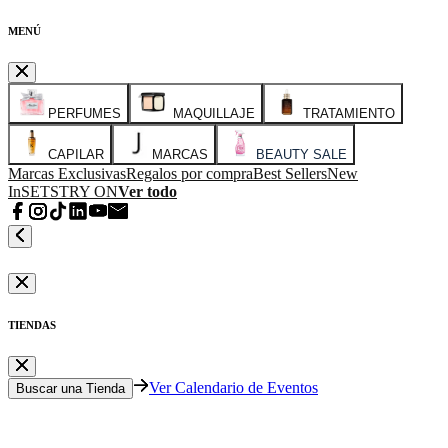
MENÚ
PERFUMES
MAQUILLAJE
TRATAMIENTO
CAPILAR
MARCAS
BEAUTY SALE
Marcas Exclusivas
Regalos por compra
Best Sellers
New
In
SETS
TRY ON
Ver todo
TIENDAS
Ver Calendario de Eventos
Buscar una Tienda