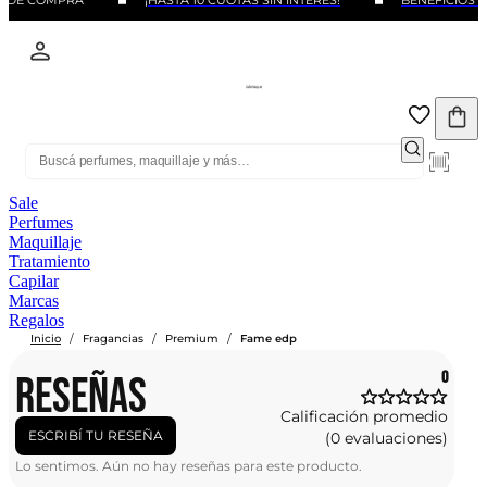
O DE COMPRA
¡HASTA 10 CUOTAS SIN INTERÉS!
BENEFICIOS C
Sale
Perfumes
Maquillaje
Tratamiento
Capilar
Marcas
Regalos
/
/
/
Inicio
Fragancias
Premium
Fame edp
RESEÑAS
0
Calificación promedio
ESCRIBÍ TU RESEÑA
(0 evaluaciones)
Lo sentimos. Aún no hay reseñas para este producto.