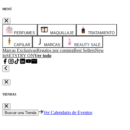
MENÚ
PERFUMES
MAQUILLAJE
TRATAMIENTO
CAPILAR
MARCAS
BEAUTY SALE
Marcas Exclusivas
Regalos por compra
Best Sellers
New
In
SETS
TRY ON
Ver todo
TIENDAS
Ver Calendario de Eventos
Buscar una Tienda