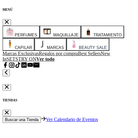
MENÚ
PERFUMES
MAQUILLAJE
TRATAMIENTO
CAPILAR
MARCAS
BEAUTY SALE
Marcas Exclusivas
Regalos por compra
Best Sellers
New
In
SETS
TRY ON
Ver todo
TIENDAS
Ver Calendario de Eventos
Buscar una Tienda