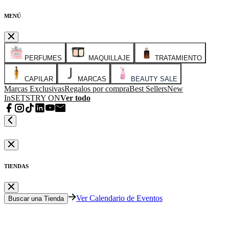
MENÚ
PERFUMES
MAQUILLAJE
TRATAMIENTO
CAPILAR
MARCAS
BEAUTY SALE
Marcas Exclusivas
Regalos por compra
Best Sellers
New
In
SETS
TRY ON
Ver todo
TIENDAS
Ver Calendario de Eventos
Buscar una Tienda