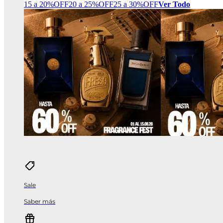
15 a 20%OFF
20 a 25%OFF
25 a 30%OFF
Ver Todo
Sale
Saber más