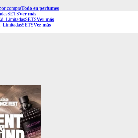
por compra
Todo en perfumes
adas
SETS
Ver más
d. Limitadas
SETS
Ver más
. Limitadas
SETS
Ver más