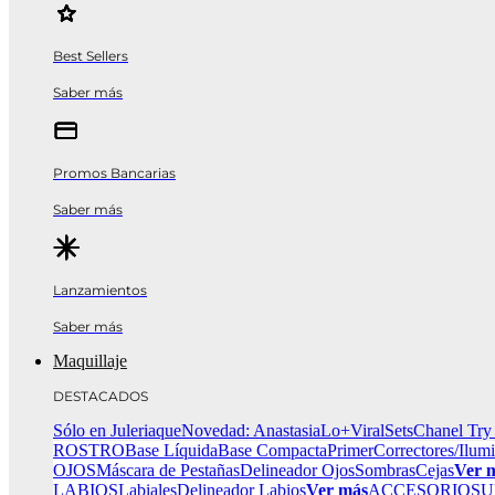
Best Sellers
Saber más
Promos Bancarias
Saber más
Lanzamientos
Saber más
Maquillaje
DESTACADOS
Sólo en Juleriaque
Novedad: Anastasia
Lo+Viral
Sets
Chanel Try
ROSTRO
Base Líquida
Base Compacta
Primer
Correctores/Ilum
OJOS
Máscara de Pestañas
Delineador Ojos
Sombras
Cejas
Ver 
LABIOS
Labiales
Delineador Labios
Ver más
ACCESORIOS
U