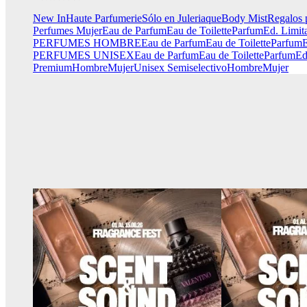
New In
Haute Parfumerie
Sólo en Juleriaque
Body Mist
Regalos 
Perfumes Mujer
Eau de Parfum
Eau de Toilette
Parfum
Ed. Limit
PERFUMES HOMBRE
Eau de Parfum
Eau de Toilette
Parfum
E
PERFUMES UNISEX
Eau de Parfum
Eau de Toilette
Parfum
Ed
Premium
Hombre
Mujer
Unisex
Semiselectivo
Hombre
Mujer