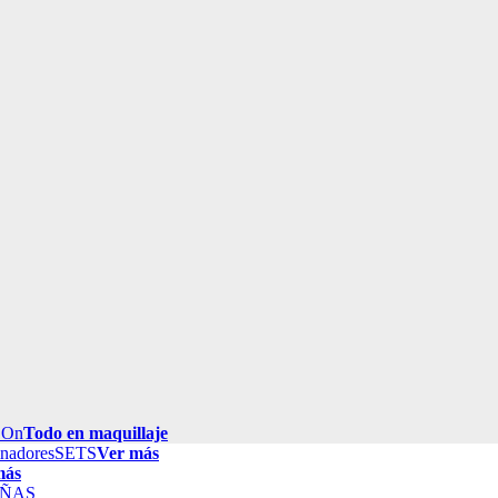
 On
Todo en maquillaje
inadores
SETS
Ver más
más
ÑAS