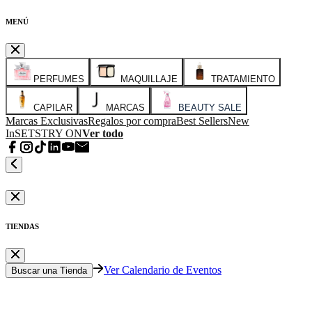
MENÚ
PERFUMES
MAQUILLAJE
TRATAMIENTO
CAPILAR
MARCAS
BEAUTY SALE
Marcas Exclusivas
Regalos por compra
Best Sellers
New
In
SETS
TRY ON
Ver todo
TIENDAS
Ver Calendario de Eventos
Buscar una Tienda