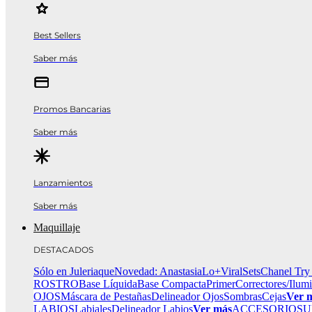
Best Sellers
Saber más
Promos Bancarias
Saber más
Lanzamientos
Saber más
Maquillaje
DESTACADOS
Sólo en Juleriaque
Novedad: Anastasia
Lo+Viral
Sets
Chanel Try
ROSTRO
Base Líquida
Base Compacta
Primer
Correctores/Ilum
OJOS
Máscara de Pestañas
Delineador Ojos
Sombras
Cejas
Ver 
LABIOS
Labiales
Delineador Labios
Ver más
ACCESORIOS
U