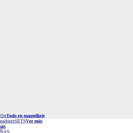
 On
Todo en maquillaje
inadores
SETS
Ver más
más
ÑAS