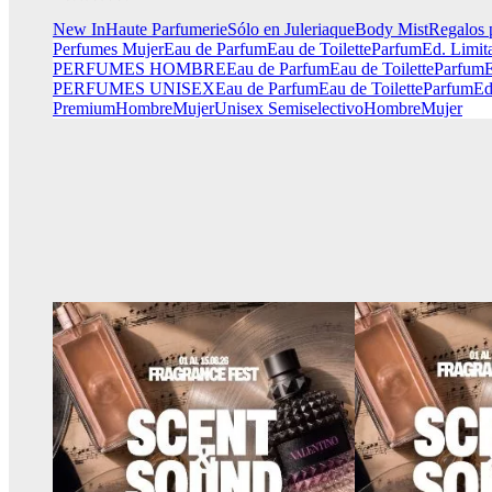
New In
Haute Parfumerie
Sólo en Juleriaque
Body Mist
Regalos 
Perfumes Mujer
Eau de Parfum
Eau de Toilette
Parfum
Ed. Limit
PERFUMES HOMBRE
Eau de Parfum
Eau de Toilette
Parfum
E
PERFUMES UNISEX
Eau de Parfum
Eau de Toilette
Parfum
Ed
Premium
Hombre
Mujer
Unisex
Semiselectivo
Hombre
Mujer