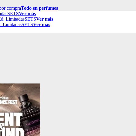
por compra
Todo en perfumes
adas
SETS
Ver más
d. Limitadas
SETS
Ver más
. Limitadas
SETS
Ver más