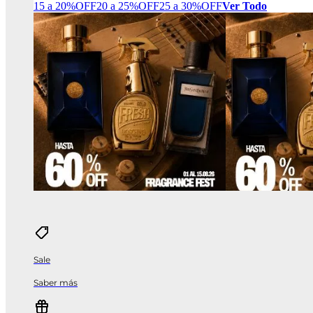
15 a 20%OFF
20 a 25%OFF
25 a 30%OFF
Ver Todo
Sale
Saber más