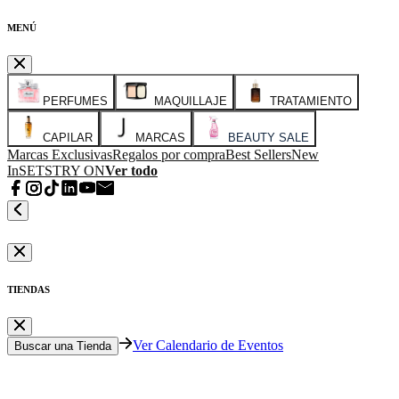
MENÚ
PERFUMES
MAQUILLAJE
TRATAMIENTO
CAPILAR
MARCAS
BEAUTY SALE
Marcas Exclusivas
Regalos por compra
Best Sellers
New
In
SETS
TRY ON
Ver todo
TIENDAS
Ver Calendario de Eventos
Buscar una Tienda