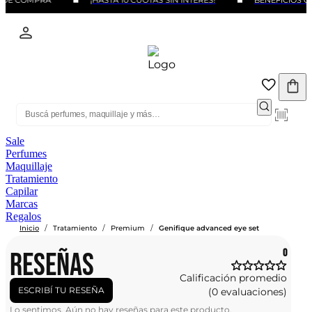
 DE COMPRA
¡HASTA 10 CUOTAS SIN INTERÉS!
BENEFICIOS CO
Sale
Perfumes
Maquillaje
Tratamiento
Capilar
Marcas
Regalos
/
/
/
Inicio
Tratamiento
Premium
Genifique advanced eye set
RESEÑAS
0
Calificación promedio
ESCRIBÍ TU RESEÑA
(0 evaluaciones)
Lo sentimos. Aún no hay reseñas para este producto.