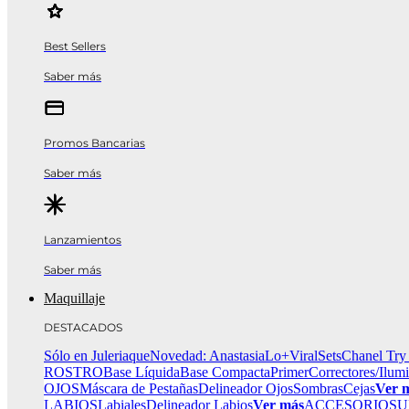
Best Sellers
Saber más
Promos Bancarias
Saber más
Lanzamientos
Saber más
Maquillaje
DESTACADOS
Sólo en Juleriaque
Novedad: Anastasia
Lo+Viral
Sets
Chanel Try
ROSTRO
Base Líquida
Base Compacta
Primer
Correctores/Ilum
OJOS
Máscara de Pestañas
Delineador Ojos
Sombras
Cejas
Ver 
LABIOS
Labiales
Delineador Labios
Ver más
ACCESORIOS
U