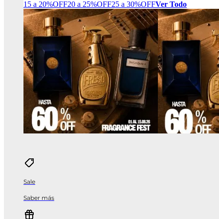
15 a 20%OFF
20 a 25%OFF
25 a 30%OFF
Ver Todo
Sale
Saber más