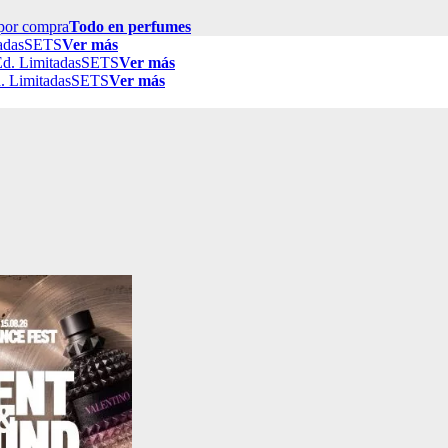
por compra
Todo en perfumes
adas
SETS
Ver más
d. Limitadas
SETS
Ver más
. Limitadas
SETS
Ver más