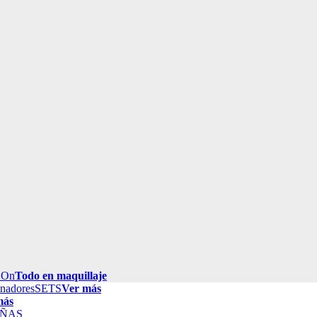
 On
Todo en maquillaje
inadores
SETS
Ver más
más
ÑAS