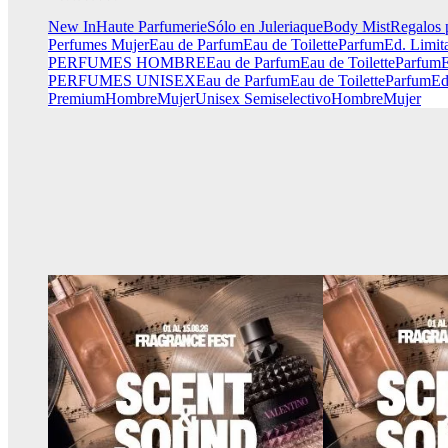
New In
Haute Parfumerie
Sólo en Juleriaque
Body Mist
Regalos 
Perfumes Mujer
Eau de Parfum
Eau de Toilette
Parfum
Ed. Limit
PERFUMES HOMBRE
Eau de Parfum
Eau de Toilette
Parfum
E
PERFUMES UNISEX
Eau de Parfum
Eau de Toilette
Parfum
Ed
Premium
Hombre
Mujer
Unisex
Semiselectivo
Hombre
Mujer