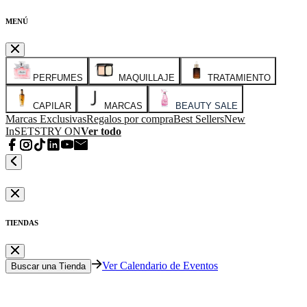
MENÚ
PERFUMES
MAQUILLAJE
TRATAMIENTO
CAPILAR
MARCAS
BEAUTY SALE
Marcas Exclusivas
Regalos por compra
Best Sellers
New
In
SETS
TRY ON
Ver todo
TIENDAS
Ver Calendario de Eventos
Buscar una Tienda