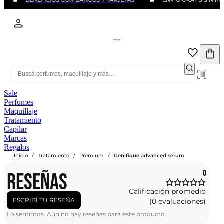
BENEFICIOS CON BANCOS Y TARJETAS
ENVIO GRATIS SIN M
Sale
Perfumes
Maquillaje
Tratamiento
Capilar
Marcas
Regalos
/
/
/
Inicio
Tratamiento
Premium
Genifique advanced serum
RESEÑAS
0
Calificación promedio
ESCRIBÍ TU RESEÑA
(0 evaluaciones)
Lo sentimos. Aún no hay reseñas para este producto.