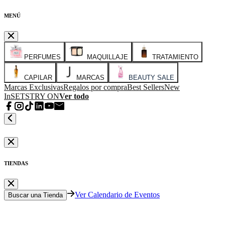
MENÚ
PERFUMES
MAQUILLAJE
TRATAMIENTO
CAPILAR
MARCAS
BEAUTY SALE
Marcas Exclusivas
Regalos por compra
Best Sellers
New
In
SETS
TRY ON
Ver todo
TIENDAS
Ver Calendario de Eventos
Buscar una Tienda