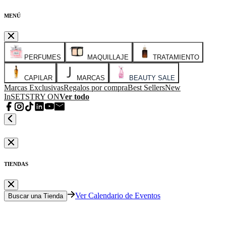
MENÚ
PERFUMES
MAQUILLAJE
TRATAMIENTO
CAPILAR
MARCAS
BEAUTY SALE
Marcas Exclusivas
Regalos por compra
Best Sellers
New
In
SETS
TRY ON
Ver todo
TIENDAS
Ver Calendario de Eventos
Buscar una Tienda