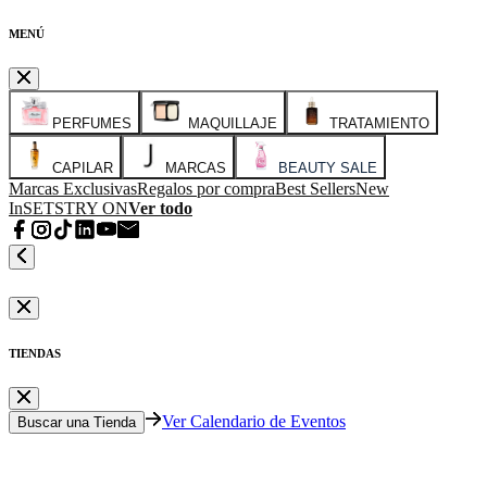
MENÚ
PERFUMES
MAQUILLAJE
TRATAMIENTO
CAPILAR
MARCAS
BEAUTY SALE
Marcas Exclusivas
Regalos por compra
Best Sellers
New
In
SETS
TRY ON
Ver todo
TIENDAS
Ver Calendario de Eventos
Buscar una Tienda