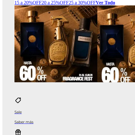
15 a 20%OFF
20 a 25%OFF
25 a 30%OFF
Ver Todo
Sale
Saber más