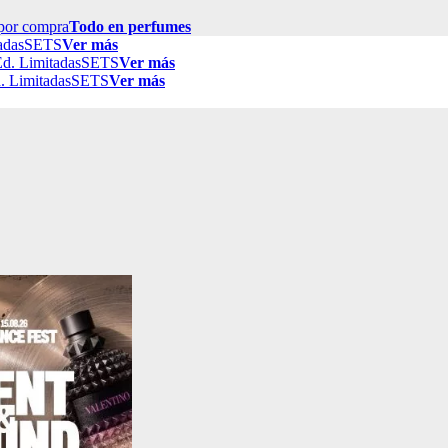
por compra
Todo en perfumes
adas
SETS
Ver más
d. Limitadas
SETS
Ver más
. Limitadas
SETS
Ver más