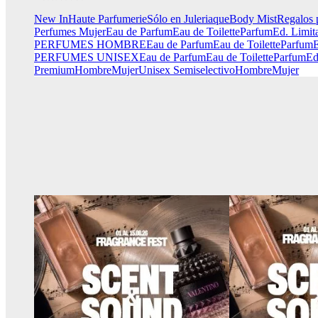
New In
Haute Parfumerie
Sólo en Juleriaque
Body Mist
Regalos 
Perfumes Mujer
Eau de Parfum
Eau de Toilette
Parfum
Ed. Limit
PERFUMES HOMBRE
Eau de Parfum
Eau de Toilette
Parfum
E
PERFUMES UNISEX
Eau de Parfum
Eau de Toilette
Parfum
Ed
Premium
Hombre
Mujer
Unisex
Semiselectivo
Hombre
Mujer