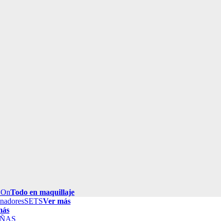
 On
Todo en maquillaje
inadores
SETS
Ver más
más
ÑAS