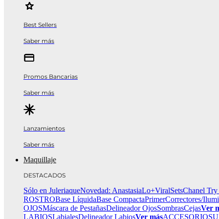
Best Sellers
Saber más
Promos Bancarias
Saber más
Lanzamientos
Saber más
Maquillaje
DESTACADOS
Sólo en Juleriaque
Novedad: Anastasia
Lo+Viral
Sets
Chanel Try
ROSTRO
Base Líquida
Base Compacta
Primer
Correctores/Ilum
OJOS
Máscara de Pestañas
Delineador Ojos
Sombras
Cejas
Ver 
LABIOS
Labiales
Delineador Labios
Ver más
ACCESORIOS
U