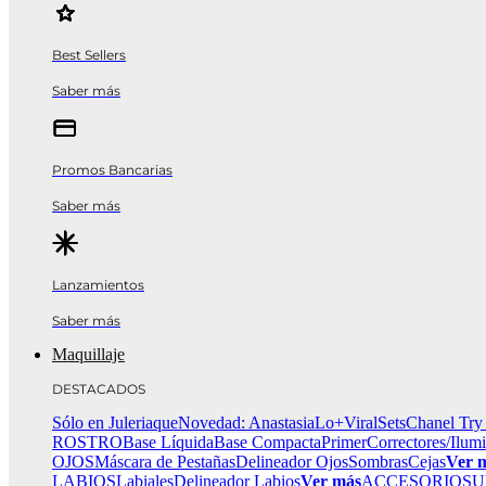
Best Sellers
Saber más
Promos Bancarias
Saber más
Lanzamientos
Saber más
Maquillaje
DESTACADOS
Sólo en Juleriaque
Novedad: Anastasia
Lo+Viral
Sets
Chanel Try
ROSTRO
Base Líquida
Base Compacta
Primer
Correctores/Ilum
OJOS
Máscara de Pestañas
Delineador Ojos
Sombras
Cejas
Ver 
LABIOS
Labiales
Delineador Labios
Ver más
ACCESORIOS
U