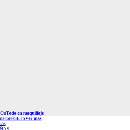
 On
Todo en maquillaje
inadores
SETS
Ver más
más
ÑAS