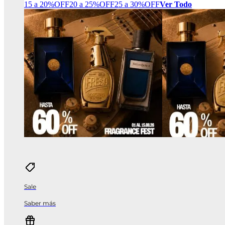
15 a 20%OFF
20 a 25%OFF
25 a 30%OFF
Ver Todo
Sale
Saber más