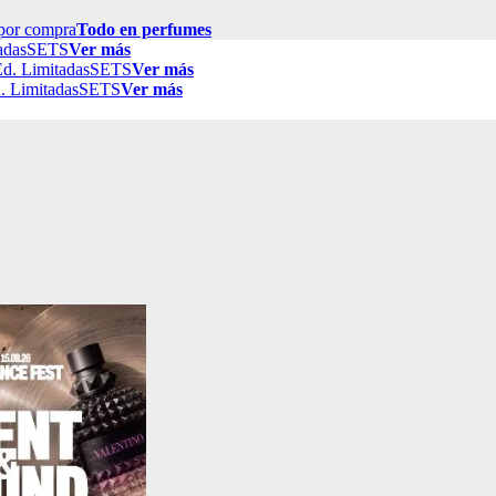
por compra
Todo en perfumes
adas
SETS
Ver más
d. Limitadas
SETS
Ver más
. Limitadas
SETS
Ver más