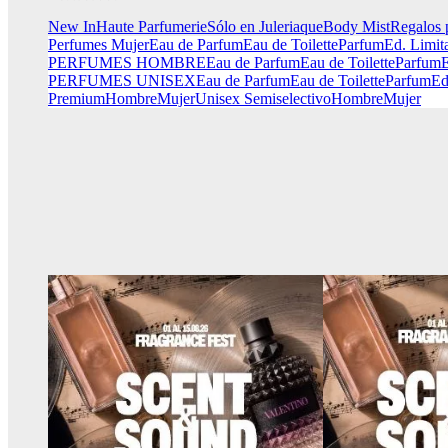
New In
Haute Parfumerie
Sólo en Juleriaque
Body Mist
Regalos 
Perfumes Mujer
Eau de Parfum
Eau de Toilette
Parfum
Ed. Limit
PERFUMES HOMBRE
Eau de Parfum
Eau de Toilette
Parfum
E
PERFUMES UNISEX
Eau de Parfum
Eau de Toilette
Parfum
Ed
Premium
Hombre
Mujer
Unisex
Semiselectivo
Hombre
Mujer