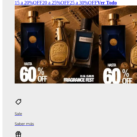
15 a 20%OFF
20 a 25%OFF
25 a 30%OFF
Ver Todo
Sale
Saber más