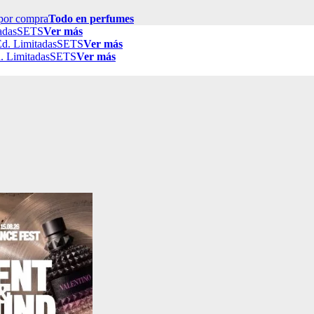
por compra
Todo en perfumes
adas
SETS
Ver más
d. Limitadas
SETS
Ver más
. Limitadas
SETS
Ver más