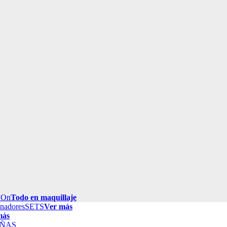
 On
Todo en maquillaje
inadores
SETS
Ver más
más
ÑAS