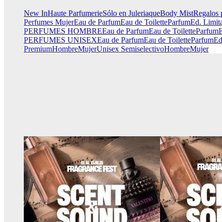
New In
Haute Parfumerie
Sólo en Juleriaque
Body Mist
Regalos 
Perfumes Mujer
Eau de Parfum
Eau de Toilette
Parfum
Ed. Limit
PERFUMES HOMBRE
Eau de Parfum
Eau de Toilette
Parfum
E
PERFUMES UNISEX
Eau de Parfum
Eau de Toilette
Parfum
Ed
Premium
Hombre
Mujer
Unisex
Semiselectivo
Hombre
Mujer