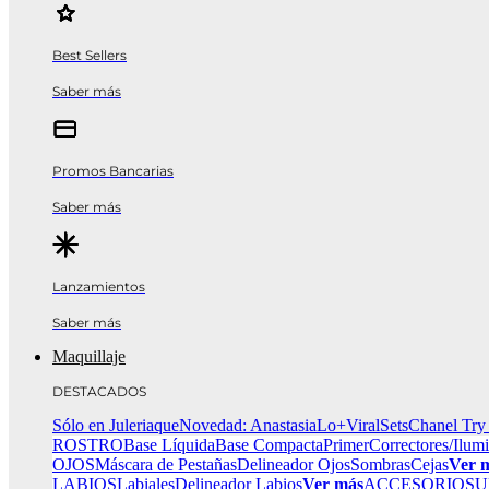
Best Sellers
Saber más
Promos Bancarias
Saber más
Lanzamientos
Saber más
Maquillaje
DESTACADOS
Sólo en Juleriaque
Novedad: Anastasia
Lo+Viral
Sets
Chanel Try
ROSTRO
Base Líquida
Base Compacta
Primer
Correctores/Ilum
OJOS
Máscara de Pestañas
Delineador Ojos
Sombras
Cejas
Ver 
LABIOS
Labiales
Delineador Labios
Ver más
ACCESORIOS
U