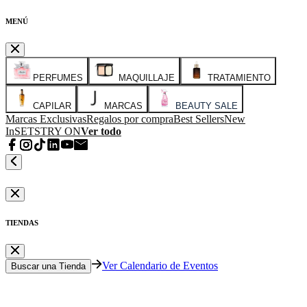
MENÚ
PERFUMES
MAQUILLAJE
TRATAMIENTO
CAPILAR
MARCAS
BEAUTY SALE
Marcas Exclusivas
Regalos por compra
Best Sellers
New
In
SETS
TRY ON
Ver todo
TIENDAS
Ver Calendario de Eventos
Buscar una Tienda