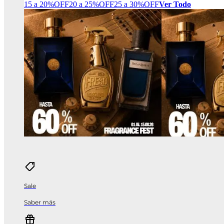
15 a 20%OFF
20 a 25%OFF
25 a 30%OFF
Ver Todo
Sale
Saber más