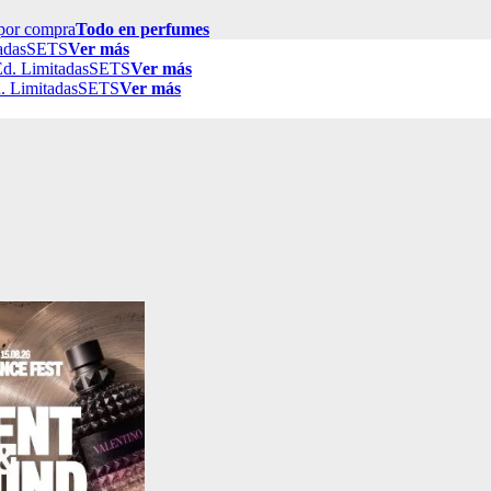
por compra
Todo en perfumes
adas
SETS
Ver más
d. Limitadas
SETS
Ver más
. Limitadas
SETS
Ver más