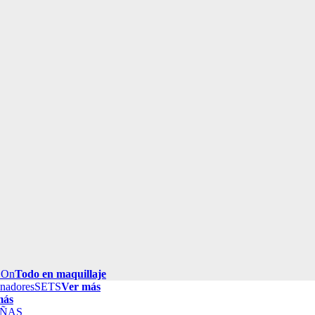
 On
Todo en maquillaje
inadores
SETS
Ver más
más
ÑAS