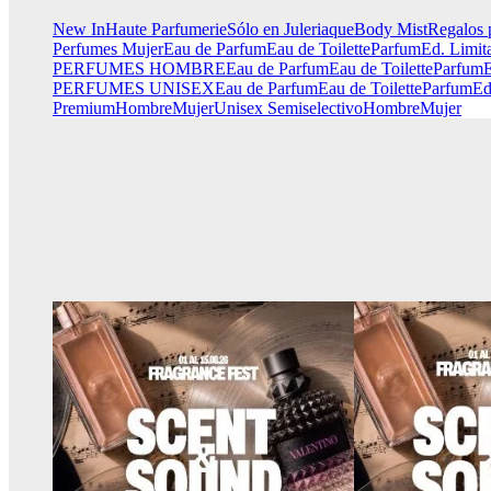
New In
Haute Parfumerie
Sólo en Juleriaque
Body Mist
Regalos 
Perfumes Mujer
Eau de Parfum
Eau de Toilette
Parfum
Ed. Limit
PERFUMES HOMBRE
Eau de Parfum
Eau de Toilette
Parfum
E
PERFUMES UNISEX
Eau de Parfum
Eau de Toilette
Parfum
Ed
Premium
Hombre
Mujer
Unisex
Semiselectivo
Hombre
Mujer