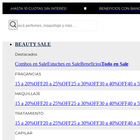
STA 10 CUOTAS SIN INTERÉS!
BENEFICIOS CON BANCOS Y TAR
BEAUTY SALE
Destacados
Combos en Sale
Estuches en Sale
Beneficios
Todo en Sale
FRAGANCIAS
15 a 20%OFF
20 a 25%OFF
25 a 30%OFF
30 a 40%OFF
40 a
MAQUILLAJE
15 a 20%OFF
20 a 25%OFF
25 a 30%OFF
30 a 40%OFF
40 a
TRATAMIENTO
15 a 20%OFF
20 a 25%OFF
25 a 30%OFF
30 a 40%OFF
40 a
CAPILAR