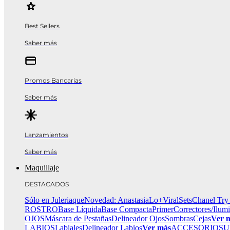
Best Sellers
Saber más
Promos Bancarias
Saber más
Lanzamientos
Saber más
Maquillaje
DESTACADOS
Sólo en Juleriaque
Novedad: Anastasia
Lo+Viral
Sets
Chanel Try
ROSTRO
Base Líquida
Base Compacta
Primer
Correctores/Ilum
OJOS
Máscara de Pestañas
Delineador Ojos
Sombras
Cejas
Ver 
LABIOS
Labiales
Delineador Labios
Ver más
ACCESORIOS
U