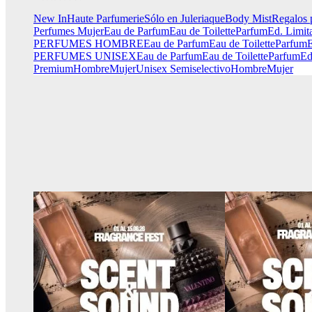
New In
Haute Parfumerie
Sólo en Juleriaque
Body Mist
Regalos 
Perfumes Mujer
Eau de Parfum
Eau de Toilette
Parfum
Ed. Limit
PERFUMES HOMBRE
Eau de Parfum
Eau de Toilette
Parfum
E
PERFUMES UNISEX
Eau de Parfum
Eau de Toilette
Parfum
Ed
Premium
Hombre
Mujer
Unisex
Semiselectivo
Hombre
Mujer