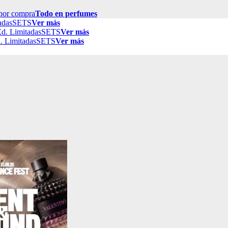
por compra
Todo en perfumes
adas
SETS
Ver más
d. Limitadas
SETS
Ver más
. Limitadas
SETS
Ver más