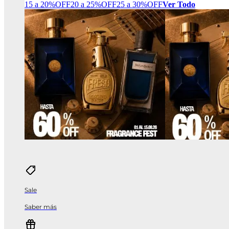
15 a 20%OFF
20 a 25%OFF
25 a 30%OFF
Ver Todo
Sale
Saber más