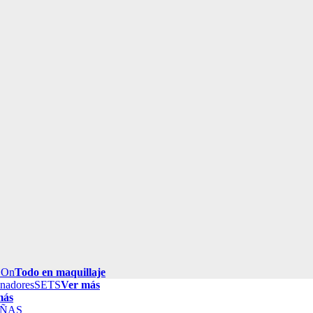
 On
Todo en maquillaje
inadores
SETS
Ver más
más
ÑAS