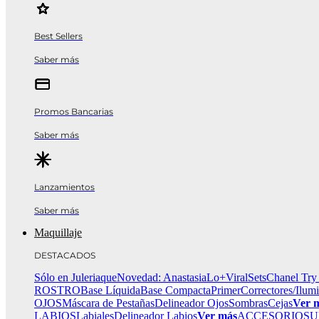
Best Sellers
Saber más
Promos Bancarias
Saber más
Lanzamientos
Saber más
Maquillaje
DESTACADOS
Sólo en Juleriaque
Novedad: Anastasia
Lo+Viral
Sets
Chanel Try
ROSTRO
Base Líquida
Base Compacta
Primer
Correctores/Ilum
OJOS
Máscara de Pestañas
Delineador Ojos
Sombras
Cejas
Ver 
LABIOS
Labiales
Delineador Labios
Ver más
ACCESORIOS
U