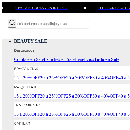
¡HASTA 10 CUOTAS SIN INTERÉS!
BENEFICIOS CON BANCOS Y 
BEAUTY SALE
Destacados
Combos en Sale
Estuches en Sale
Beneficios
Todo en Sale
FRAGANCIAS
15 a 20%OFF
20 a 25%OFF
25 a 30%OFF
30 a 40%OFF
40 a
MAQUILLAJE
15 a 20%OFF
20 a 25%OFF
25 a 30%OFF
30 a 40%OFF
40 a
TRATAMIENTO
15 a 20%OFF
20 a 25%OFF
25 a 30%OFF
30 a 40%OFF
40 a
CAPILAR