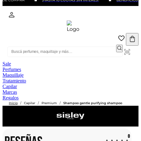
O DE COMPRA
¡HASTA 10 CUOTAS SIN INTERÉS!
BENEFICIOS C
Sale
Perfumes
Maquillaje
Tratamiento
Capilar
Marcas
Regalos
/
/
/
Inicio
Capilar
Premium
Shampoo gentle purifying shampoo
0