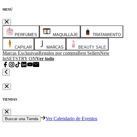
MENÚ
PERFUMES
MAQUILLAJE
TRATAMIENTO
CAPILAR
MARCAS
BEAUTY SALE
Marcas Exclusivas
Regalos por compra
Best Sellers
New
In
SETS
TRY ON
Ver todo
TIENDAS
Ver Calendario de Eventos
Buscar una Tienda