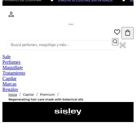
IN MINIMO DE COMPRA
¡HASTA 10 CUOTAS SIN INTERÉS!
BEN
Sale
Perfumes
Maquillaje
Tratamiento
Capilar
Marcas
Regalos
/
/
/
Inicio
Capilar
Premium
Regenerating hair care mask with botanical oils