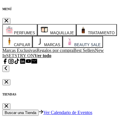
MENÚ
PERFUMES
MAQUILLAJE
TRATAMIENTO
CAPILAR
MARCAS
BEAUTY SALE
Marcas Exclusivas
Regalos por compra
Best Sellers
New
In
SETS
TRY ON
Ver todo
TIENDAS
Ver Calendario de Eventos
Buscar una Tienda