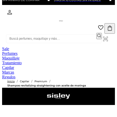
S SIN MINIMO DE COMPRA
¡HASTA 10 CUOTAS SIN INTERÉS!
B
Sale
Perfumes
Maquillaje
Tratamiento
Capilar
Marcas
Regalos
/
/
/
Inicio
Capilar
Premium
Shampoo revitalizing straightening con aceite de moringa