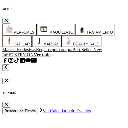
MENÚ
PERFUMES
MAQUILLAJE
TRATAMIENTO
CAPILAR
MARCAS
BEAUTY SALE
Marcas Exclusivas
Regalos por compra
Best Sellers
New
In
SETS
TRY ON
Ver todo
TIENDAS
Ver Calendario de Eventos
Buscar una Tienda