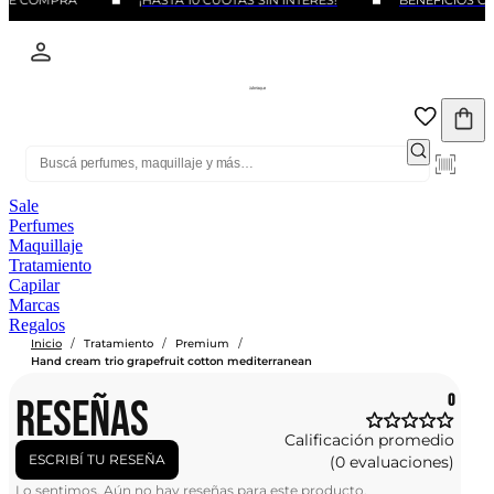
 DE COMPRA
¡HASTA 10 CUOTAS SIN INTERÉS!
BENEFICIOS CO
Sale
Perfumes
Maquillaje
Tratamiento
Capilar
Marcas
Regalos
/
/
/
Inicio
Tratamiento
Premium
Hand cream trio grapefruit cotton mediterranean
RESEÑAS
0
Calificación promedio
ESCRIBÍ TU RESEÑA
(0 evaluaciones)
Lo sentimos. Aún no hay reseñas para este producto.