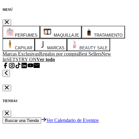
MENÚ
PERFUMES
MAQUILLAJE
TRATAMIENTO
CAPILAR
MARCAS
BEAUTY SALE
Marcas Exclusivas
Regalos por compra
Best Sellers
New
In
SETS
TRY ON
Ver todo
TIENDAS
Ver Calendario de Eventos
Buscar una Tienda