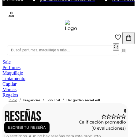
O DE COMPRA
¡HASTA 10 CUOTAS SIN INTERÉS!
BENEFICIOS C
Sale
Perfumes
Maquillaje
Tratamiento
Capilar
Marcas
Regalos
/
/
/
Inicio
Fragancias
Low cost
Her golden secret edt
RESEÑAS
0
Calificación promedio
ESCRIBÍ TU RESEÑA
(0 evaluaciones)
Lo sentimos. Aún no hay reseñas para este producto.