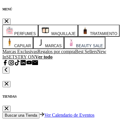
MENÚ
PERFUMES
MAQUILLAJE
TRATAMIENTO
CAPILAR
MARCAS
BEAUTY SALE
Marcas Exclusivas
Regalos por compra
Best Sellers
New
In
SETS
TRY ON
Ver todo
TIENDAS
Ver Calendario de Eventos
Buscar una Tienda