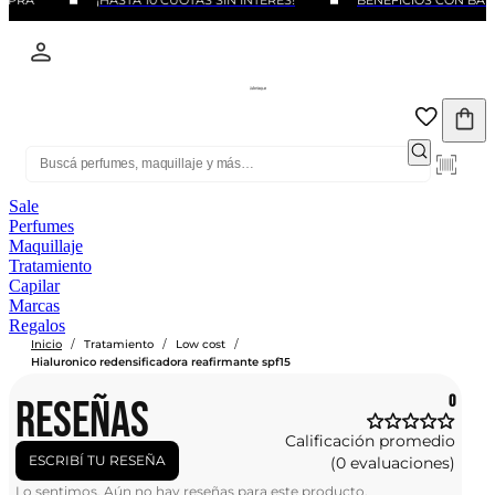
MPRA
¡HASTA 10 CUOTAS SIN INTERÉS!
BENEFICIOS CON BAN
Sale
Perfumes
Maquillaje
Tratamiento
Capilar
Marcas
Regalos
/
/
/
Inicio
Tratamiento
Low cost
Hialuronico redensificadora reafirmante spf15
RESEÑAS
0
Calificación promedio
ESCRIBÍ TU RESEÑA
(0 evaluaciones)
Lo sentimos. Aún no hay reseñas para este producto.