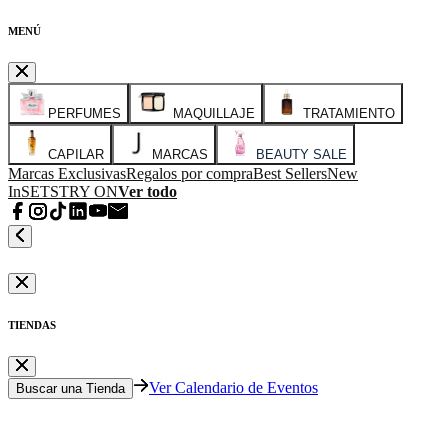
MENÚ
PERFUMES
MAQUILLAJE
TRATAMIENTO
CAPILAR
MARCAS
BEAUTY SALE
Marcas Exclusivas
Regalos por compra
Best Sellers
New
In
SETS
TRY ON
Ver todo
TIENDAS
Ver Calendario de Eventos
Buscar una Tienda