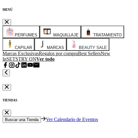
MENÚ
PERFUMES
MAQUILLAJE
TRATAMIENTO
CAPILAR
MARCAS
BEAUTY SALE
Marcas Exclusivas
Regalos por compra
Best Sellers
New
In
SETS
TRY ON
Ver todo
TIENDAS
Ver Calendario de Eventos
Buscar una Tienda