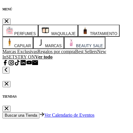
MENÚ
PERFUMES
MAQUILLAJE
TRATAMIENTO
CAPILAR
MARCAS
BEAUTY SALE
Marcas Exclusivas
Regalos por compra
Best Sellers
New
In
SETS
TRY ON
Ver todo
TIENDAS
Ver Calendario de Eventos
Buscar una Tienda