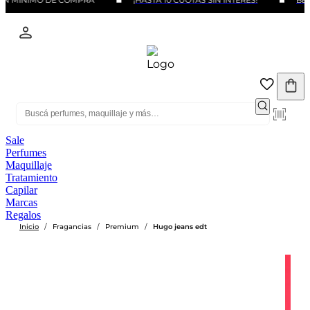
IN MINIMO DE COMPRA
¡HASTA 10 CUOTAS SIN INTERÉS!
BENE
Sale
Perfumes
Maquillaje
Tratamiento
Capilar
Marcas
Regalos
/
/
/
Inicio
Fragancias
Premium
Hugo jeans edt