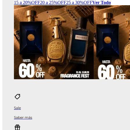
15 a 20%OFF
20 a 25%OFF
25 a 30%OFF
Ver Todo
Sale
Saber más