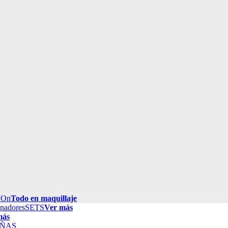
 On
Todo en maquillaje
inadores
SETS
Ver más
más
ÑAS