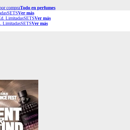
por compra
Todo en perfumes
adas
SETS
Ver más
d. Limitadas
SETS
Ver más
. Limitadas
SETS
Ver más