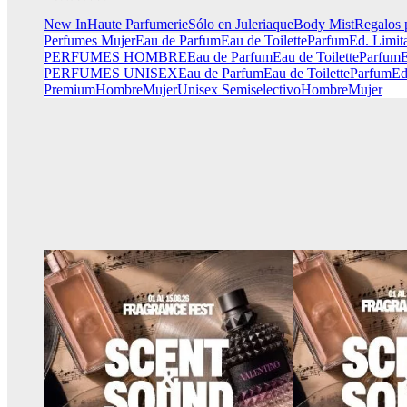
New In
Haute Parfumerie
Sólo en Juleriaque
Body Mist
Regalos 
Perfumes Mujer
Eau de Parfum
Eau de Toilette
Parfum
Ed. Limit
PERFUMES HOMBRE
Eau de Parfum
Eau de Toilette
Parfum
E
PERFUMES UNISEX
Eau de Parfum
Eau de Toilette
Parfum
Ed
Premium
Hombre
Mujer
Unisex
Semiselectivo
Hombre
Mujer