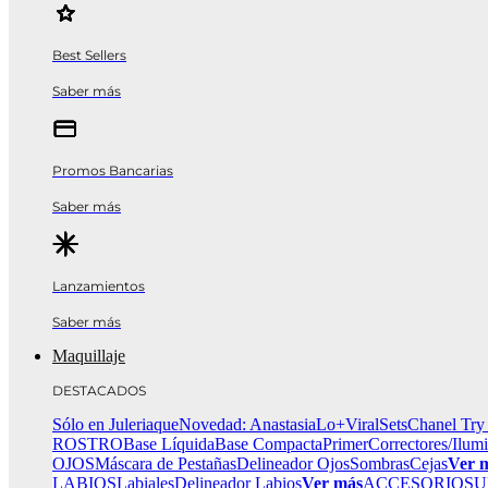
Best Sellers
Saber más
Promos Bancarias
Saber más
Lanzamientos
Saber más
Maquillaje
DESTACADOS
Sólo en Juleriaque
Novedad: Anastasia
Lo+Viral
Sets
Chanel Try
ROSTRO
Base Líquida
Base Compacta
Primer
Correctores/Ilum
OJOS
Máscara de Pestañas
Delineador Ojos
Sombras
Cejas
Ver 
LABIOS
Labiales
Delineador Labios
Ver más
ACCESORIOS
U