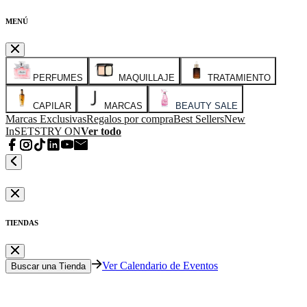
MENÚ
PERFUMES
MAQUILLAJE
TRATAMIENTO
CAPILAR
MARCAS
BEAUTY SALE
Marcas Exclusivas
Regalos por compra
Best Sellers
New
In
SETS
TRY ON
Ver todo
TIENDAS
Ver Calendario de Eventos
Buscar una Tienda