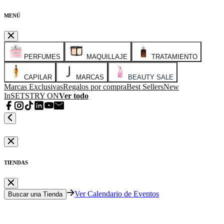
MENÚ
PERFUMES
MAQUILLAJE
TRATAMIENTO
CAPILAR
MARCAS
BEAUTY SALE
Marcas Exclusivas
Regalos por compra
Best Sellers
New
In
SETS
TRY ON
Ver todo
TIENDAS
Ver Calendario de Eventos
Buscar una Tienda