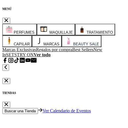
MENÚ
PERFUMES
MAQUILLAJE
TRATAMIENTO
CAPILAR
MARCAS
BEAUTY SALE
Marcas Exclusivas
Regalos por compra
Best Sellers
New
In
SETS
TRY ON
Ver todo
TIENDAS
Ver Calendario de Eventos
Buscar una Tienda