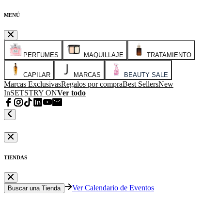
MENÚ
PERFUMES
MAQUILLAJE
TRATAMIENTO
CAPILAR
MARCAS
BEAUTY SALE
Marcas Exclusivas
Regalos por compra
Best Sellers
New
In
SETS
TRY ON
Ver todo
TIENDAS
Ver Calendario de Eventos
Buscar una Tienda