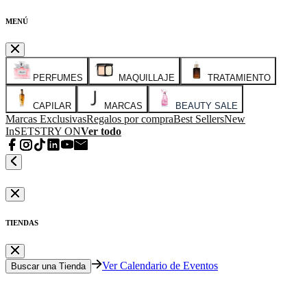
MENÚ
PERFUMES
MAQUILLAJE
TRATAMIENTO
CAPILAR
MARCAS
BEAUTY SALE
Marcas Exclusivas
Regalos por compra
Best Sellers
New
In
SETS
TRY ON
Ver todo
TIENDAS
Ver Calendario de Eventos
Buscar una Tienda